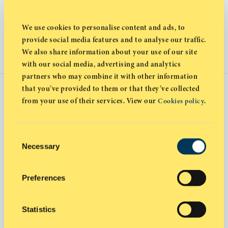
расслабляющим стилем жизни острова. Местные
жители привыкли к жизни в многонациональном
We use cookies to personalise content and ads, to
сообществе и всегда с удовольствием и
provide social media features and to analyse our traffic.
непринужденностью готовы вступить в общение.
We also share information about your use of our site
with our social media, advertising and analytics
partners who may combine it with other information
that you’ve provided to them or that they’ve collected
ОТСУТСТВИЕ ЯЗЫКОВЫХ
from your use of their services. View our
.
Cookies policy
БАРЬЕРОВ
Национальным языком страны является греческий,
Consent
Necessary
Selection
но английский при этом также широко
используется. Как правило, дорожные указатели,
меню и все официальные сообщения составляются
Preferences
на двух языках. Также широко используется
русский язык благодаря росту русскоязычного
Statistics
населения и увеличивающемуся числу российских